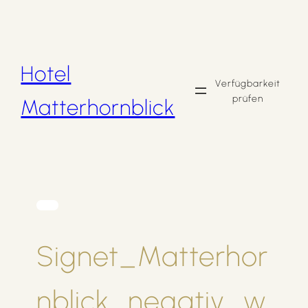
Zum
Inhalt
springen
Hotel
Verfügbarkeit
prüfen
Matterhornblick
Signet_Matterhor
nblick_negativ_w