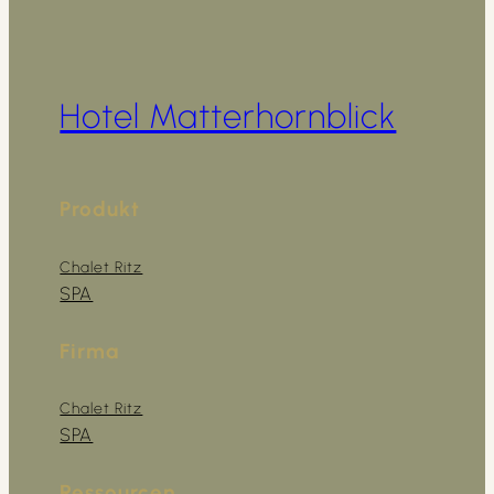
Hotel Matterhornblick
Produkt
Chalet Ritz
SPA
Firma
Chalet Ritz
SPA
Ressourcen