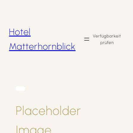
Zum
Inhalt
springen
Hotel
Verfügbarkeit
prüfen
Matterhornblick
Placeholder
Image