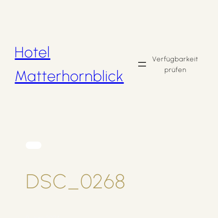
Zum
Inhalt
springen
Hotel
Verfügbarkeit
prüfen
Matterhornblick
DSC_0268
9. Juni 2024