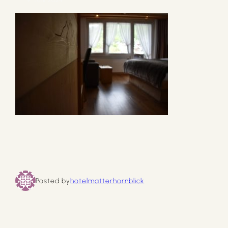
Posted by
hotelmatterhornblick