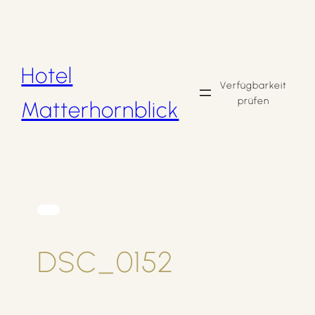
Zum
Inhalt
springen
Hotel
Verfügbarkeit
prüfen
Matterhornblick
DSC_0152
17. September 2023