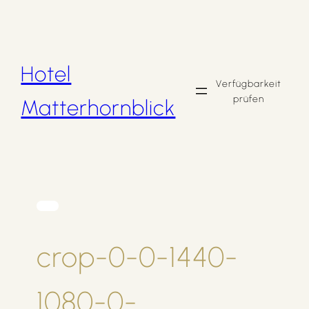
Zum
Inhalt
springen
Hotel
Verfügbarkeit
prüfen
Matterhornblick
crop-0-0-1440-
1080-0-